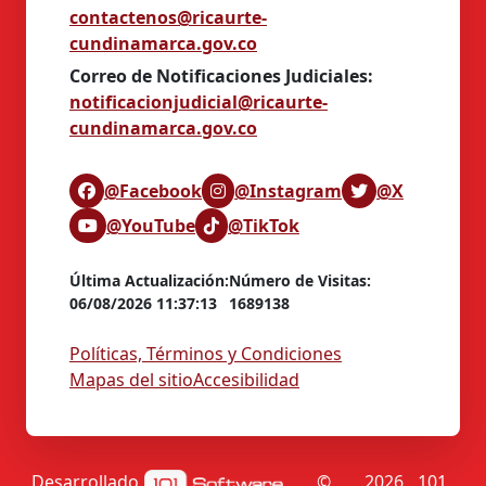
contactenos@ricaurte-
cundinamarca.gov.co
Correo de Notificaciones Judiciales:
notificacionjudicial@ricaurte-
cundinamarca.gov.co​​
@Facebook
@Instagram
@X
@YouTube
@TikTok
Última Actualización:
Número de Visitas:
06/08/2026 11:37:13
1689138
Políticas, Términos y Condiciones
Mapas del sitio
Accesibilidad
Desarrollado
©
2026
101